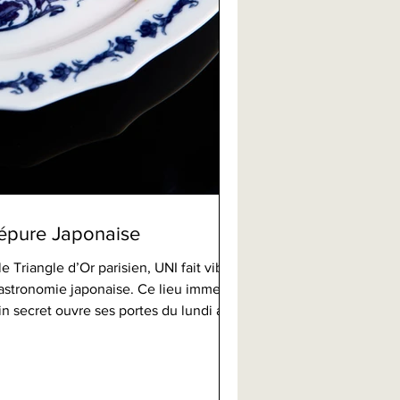
'épure Japonaise
 Triangle d’Or parisien, UNI fait vibrer
astronomie japonaise. Ce lieu immersif
 secret ouvre ses portes du lundi au
ment) avec l’ambition de transformer
ce sensorielle. Inspiré de l’Inrō, cette
naise autrefois destinée à dissimuler les
tive l’art du mystère et du raffinement.