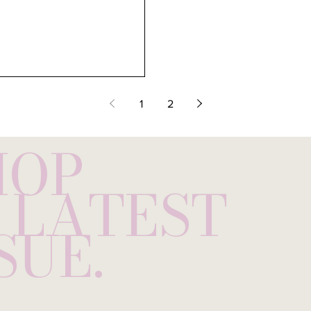
terranée côtière tout en laissant
cains dans l’assiette. Sur la carte,
limone infusées à la mar
1
2
HOP
LATEST
SUE.