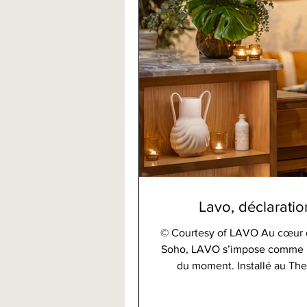
Lavo, déclaration
© Courtesy of LAVO Au cœur d
Soho, LAVO s’impose comme l’a
du moment. Installé au The
contemporaine et énergie cosmopolite. La cui
l’équipe culinaire expérime