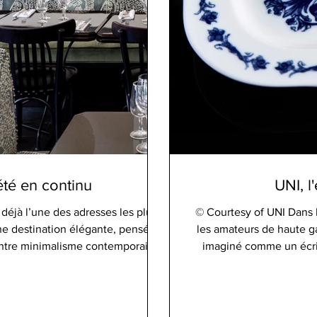
été en continu
UNI, l
déjà l’une des adresses les plus
© Courtesy of UNI Dans le
Une destination élégante, pensée
les amateurs de haute g
ntre minimalisme contemporain et
imaginé comme un écrin
e Sand incarne cette nouvelle
dimanche soir (unique
arisiens où l’expérience dépasse
chaque dîner en expérien
ès l’entrée, nous sommes séduits
boîte traditionnelle japo
 Les matières naturelles et les
objets précieux, UNI cul