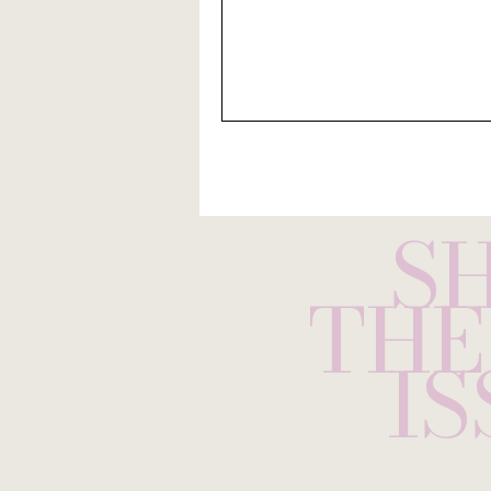
chante les saveurs de la Médi
filtrer des accents italo-améri
des tagliatelles al 
S
THE
IS