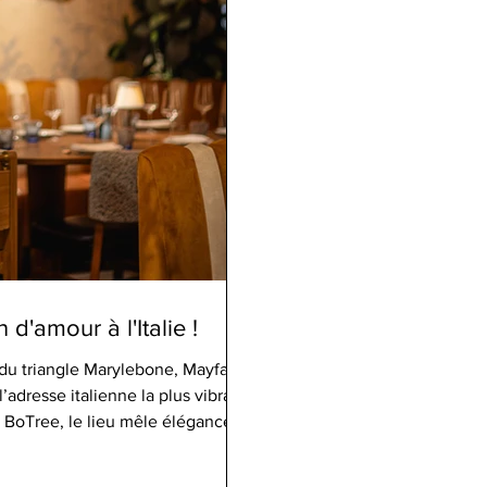
 d'amour à l'Italie !
u triangle Marylebone, Mayfair et
dresse italienne la plus vibrante
 BoTree, le lieu mêle élégance
sine, dirigée par
ntée du groupe Tao Hospitality,