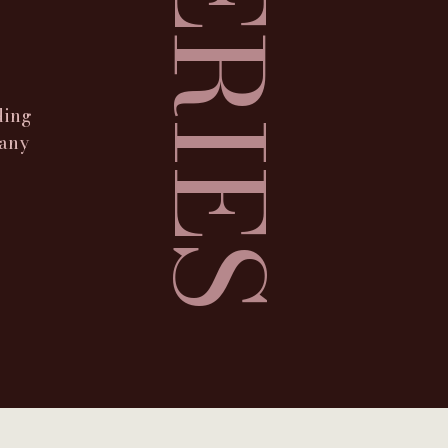
SERIES
ding
many