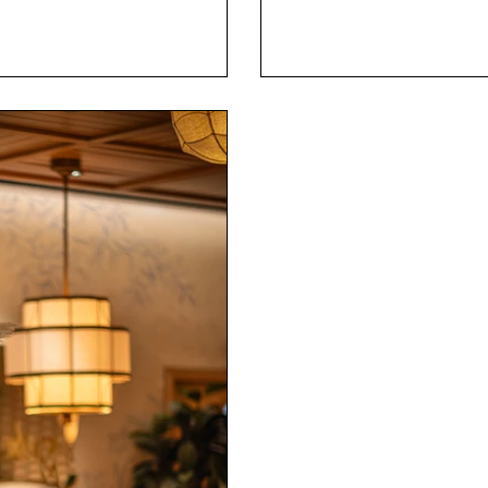
sent un décor apaisant, presque
Dès l’entrée
édit