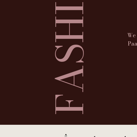
FASHION
We 
Paa