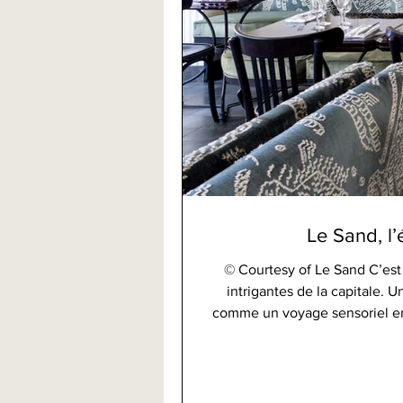
Le Sand, l’
© Courtesy of Le Sand C’est 
intrigantes de la capitale. 
comme un voyage sensoriel e
influences organiques. L
génération de restaurants p
largement le simple dîner. D
par son atmosphère feutrée…