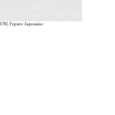
MODE
BEAUTÉ
ESCAPADE
EAT
KIOSQUE
STOCKISTS
UNI, l'épure Japonaise