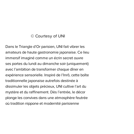
© Courtesy of UNI
Dans le Triangle d’Or parisien, UNI fait vibrer les 
amateurs de haute gastronomie japonaise. Ce lieu 
immersif imaginé comme un écrin secret ouvre 
ses portes du lundi au dimanche soir (uniquement) 
avec l’ambition de transformer chaque dîner en 
expérience sensorielle. Inspiré de l’Inrō, cette boîte 
traditionnelle japonaise autrefois destinée à 
dissimuler les objets précieux, UNI cultive l’art du 
mystère et du raffinement. Dès l’entrée, le décor 
plonge les convives dans une atmosphère feutrée 
où tradition nippone et modernité parisienne 
dialoguent avec subtilité. Mais c’est dans l’assiette 
qu’UNI dévoile toute son intensité. Véritable ode à 
la gastronomie japonaise contemporaine, la carte 
célèbre des produits d’exception. Plus qu’un 
restaurant, UNI s’impose comme une invitation au 