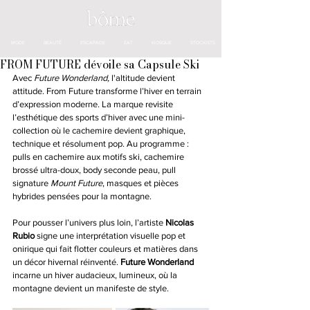
MODE
BEAUTÉ
ESCAPADE
EAT
KIOSQUE
STOCKISTS
FROM FUTURE dévoile sa Capsule Ski
Avec 
Future Wonderland,
 l'altitude devient 
attitude. From Future transforme l’hiver en terrain 
d’expression moderne. La marque revisite 
l’esthétique des sports d’hiver avec une mini-
collection où le cachemire devient graphique, 
technique et résolument pop.
 Au
 programme : 
pulls en cachemire aux motifs ski, cachemire 
brossé ultra-doux, body seconde peau, pull 
signature 
Mount Future
, masques et pièces 
hybrides pensées pour la montagne.
Pour pousser l’univers plus loin, l’artiste 
Nicolas 
Rubio
 signe une interprétation visuelle pop et 
onirique qui fait flotter couleurs et matières dans 
un décor hivernal réinventé. 
Future Wonderland
incarne un hiver audacieux, lumineux, où la 
montagne devient un manifeste de style. 