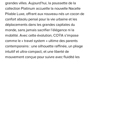
grandes villes. Aujourd’hui, la poussette de la 
collection Platinum accueille la nouvelle Nacelle 
Pliable Luxe, offrant aux nouveau-nés un cocon de 
confort absolu pensé pour la vie urbaine et les 
déplacements dans les grandes capitales du 
monde, sans jamais sacrifier l’élégance ni la 
mobilité. Avec cette évolution, COŸA s’impose 
comme le « travel system » ultime des parents 
contemporains : une silhouette raffinée, un pliage 
intuitif et ultra-compact, et une liberté de 
mouvement conçue pour suivre avec fluidité les 
vies citadines comme les escapades spontanées. 
Associée à sa nacelle premium, pliable et 
étonnamment compacte, COŸA conjugue 
sophistication et praticité avec une fluidité rare. 
Facile à transporter, à ranger et à déplier, elle 
accompagne chaque instant du quotidien avec 
une esthétique minimaliste et parfaitement 
maîtrisée. Plus qu’une poussette, COŸA incarne la 
vision de Cybex : créer des objets de désir où 
innovation, design contemporain et fonctionnalité 
s’intègrent naturellement au style de vie des 
familles modernes.