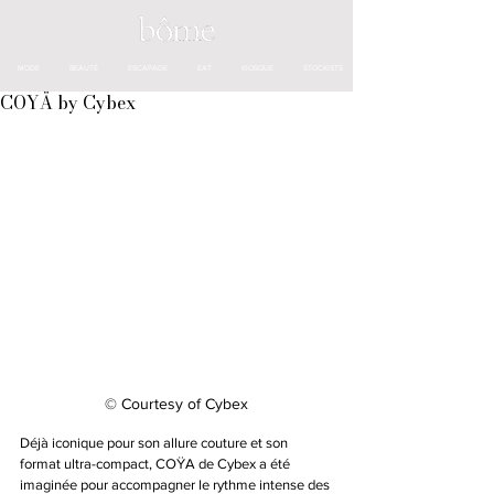
MODE
BEAUTÉ
ESCAPADE
EAT
KIOSQUE
STOCKISTS
COYÄ by Cybex
© Courtesy of Cybex
Déjà iconique pour son allure couture et son 
format ultra-compact, COŸA de Cybex a été 
imaginée pour accompagner le rythme intense des 