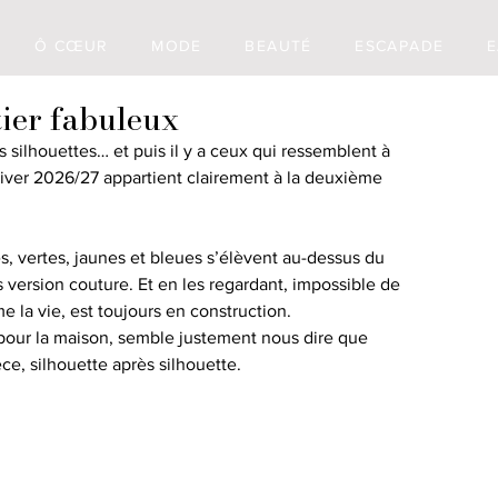
Ô CŒUR
MODE
BEAUTÉ
ESCAPADE
E
tier fabuleux
es silhouettes… et puis il y a ceux qui ressemblent à 
iver 2026/27 appartient clairement à la deuxième 
s, vertes, jaunes et bleues s’élèvent au-dessus du 
version couture. Et en les regardant, impossible de 
 la vie, est toujours en construction.
 pour la maison, semble justement nous dire que 
èce, silhouette après silhouette.