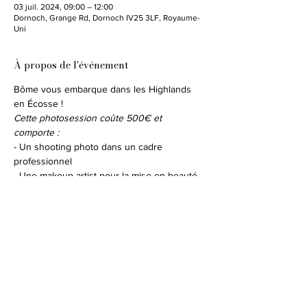
03 juil. 2024, 09:00 – 12:00
Dornoch, Grange Rd, Dornoch IV25 3LF, Royaume-
Uni
À propos de l'événement
Bôme vous embarque dans les Highlands 
en Écosse !
Cette photosession coûte 500€ et 
comporte : 
- Un shooting photo dans un cadre 
professionnel 
- Une makeup artist pour la mise en beauté
- Un stylisme de grande qualité avec des 
marques telles que Baby Dior, Fendi, 
Balmain... pour ne citer qu'elles
- Un gift bag sera offert aux enfants qui 
participent 
Afficher plus