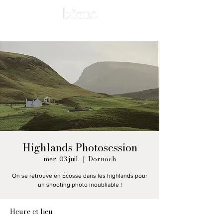
MODE
BEAUTÉ
ESCAPADE
EAT
KIOSQUE
STOCKISTS
Highlands Photosession
mer. 03 juil.
  |  
Dornoch
On se retrouve en Écosse dans les highlands pour
un shooting photo inoubliable !
Heure et lieu